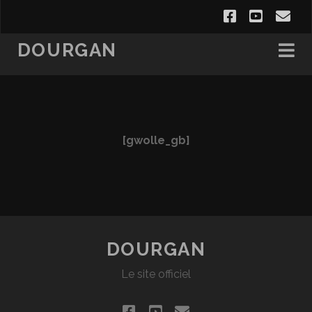
facebook
youtub
ema
fo
DOURGAN
[gwolle_gb]
DOURGAN
Le site officiel
facebook
youtube
email-